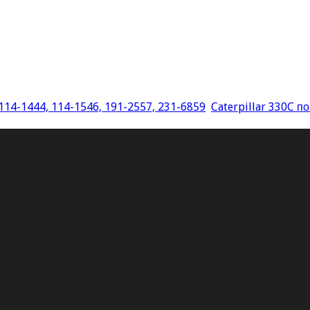
 114-1444, 114-1546, 191-2557, 231-6859
Caterpillar 330C п